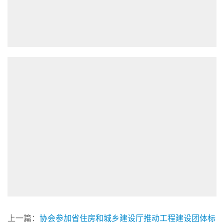
上一篇：
协会参加省住房和城乡建设厅推动工程建设团体标
准高质量发展座谈会
下一篇：
协会召开《特种作业人员考核题库更新课题》结题
会议