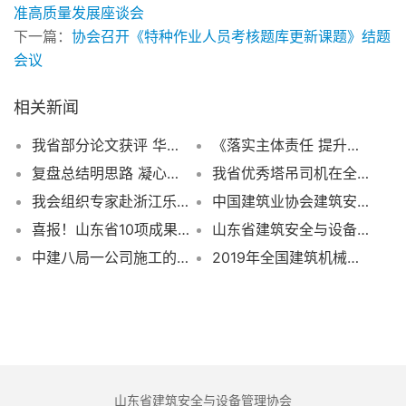
相关新闻
我省部分论文获评 华东六省一市建筑安全联谊会四届一次会议优秀论文
《落实主体责任 提升工程质量安全水平》倡议书
复盘总结明思路 凝心聚力启新程 协会召开2026年度上半年会长办公会
我省优秀塔吊司机在全国大赛一展风采
我会组织专家赴浙江乐清考评低压断路器生产厂家
中国建筑业协会建筑安全与机械（专业）专家工作经验交流会在杭州市召开
喜报！山东省10项成果获首届建筑机械智能建造科技（设计）成果应用竞赛一、二、三等奖
山东省建筑安全与设备管理协会致全省建筑施工企业做好汛期安全生产并积极参与城市防汛救灾工作的倡议书
中建八局一公司施工的济南平安金融中心迎来首次千人级别观摩！
2019年全国建筑机械管理与租赁相关协会秘书长工作会议召开
山东省建筑安全与设备管理协会