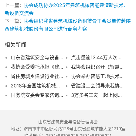
上一篇：
协会成功协办2025年建筑机械智能建造新技术、
新设备交流会
下一篇：
协会组织我省建筑机械设备租赁骨干会员单位赴陕
西建筑机械股份有限公司进行商务考察
相关新闻
山东省建筑安全与设备管理协会关于开展房屋市政工程安责险事故预防服务标识网络投票活动的通知
点击量逾13.44万人次，全网观看约60万人我协会成功举办智慧工地建设云观摩活动
我协会受委托承担《建筑施工特种作业人员安全技术培训教材》编写任务
我协会组织召开《智慧化工地建设与推广》座谈会议
省住房城乡建设行业社会组织第一第二联合党支部赴莱芜战役纪念馆接受红色革命教育
协会举办智慧工地技术及装备展
2018年全国建筑机械管理与租赁相关协会秘书长工作会议召开
省建设工会领导来我协会调研指导工作
国务院安委会专家咨询委员会建筑施工专业委员会在济南召开双控体系课题审查结题会
3万多名工友一起上网课——协会成功举办安全生产月网络公益培训
山东省建筑安全与设备管理协会
地址：济南市市中区卧龙路128号山东省建筑节能大厦1719室
联系电话：0531-86195225 0531-86195221