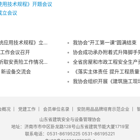
使用技术规程》开题会议
成立会议
协会召开团体标准《塔式起重机安全自动升塔系统应用技术规程》立项专家论证评估会
我协会“开工第一课”圆满结束
长工作会议召开
协会成功承办附着式升降脚手
参加全省建筑施工安责险推进交流活动代表现场听取安责险工作情况汇报
、新设备交流会
《落实主体责任 提升工程质
我协会组织开展《建筑施工现
会概况
党建工作
会员单位名录
安防用品品牌培育示范企业
山东省建筑安全与设备管理协会
地址：济南市市中区卧龙路128号山东省建筑节能大厦1719室
联系电话：0531-86195225 0531-86195221